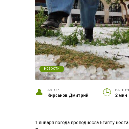
НОВОСТИ
АВТОР
НА ЧТЕ
Кирсанов Дмитрий
2 мин
1 января погода преподнесла Египту нест