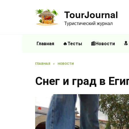
Перейти
к
TourJournal
содержанию
Туристический журнал
Главная
🔥Тесты
📰Новости
🔝
ГЛАВНАЯ
»
НОВОСТИ
Снег и град в Ег