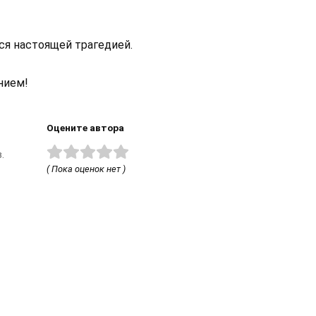
лся настоящей трагедией.
нием!
Оцените автора
.
( Пока оценок нет )