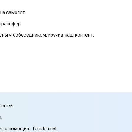
на самолет.
трансфер.
сным собеседником, изучив наш контент.
татей.
.
р с помощью TourJournal.