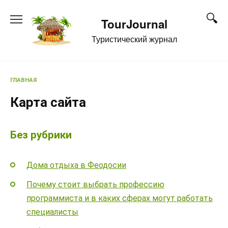
Перейти
к
TourJournal
содержанию
Туристический журнал
ГЛАВНАЯ
Карта сайта
Без рубрики
Дома отдыха в Феодосии
Почему стоит выбрать профессию
программиста и в каких сферах могут работать
специалисты